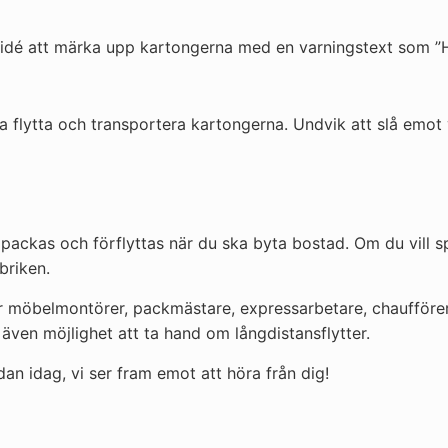
 idé att märka upp kartongerna med en varningstext som ”Han
ka flytta och transportera kartongerna. Undvik att slå emot 
a packas och förflyttas när du ska byta bostad. Om du vill 
briken.
 möbelmontörer, packmästare, expressarbetare, chaufförer och
ven möjlighet att ta hand om långdistansflytter.
dan idag, vi ser fram emot att höra från dig!