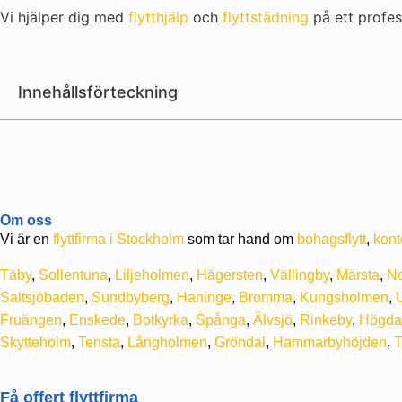
Vi hjälper dig med
flytthjälp
och
flyttstädning
på ett profes
Innehållsförteckning
Om oss
Vi är en
flyttfirma i Stockholm
som tar hand om
bohagsflytt
,
konto
Täby
,
Sollentuna
,
Liljeholmen
,
Hägersten
,
Vällingby
,
Märsta
,
No
Saltsjöbaden
,
Sundbyberg
,
Haninge
,
Bromma
,
Kungsholmen
,
Fruängen
,
Enskede
,
Botkyrka
,
Spånga
,
Älvsjö
,
Rinkeby
,
Högda
Skytteholm
,
Tensta
,
Långholmen
,
Gröndal
,
Hammarbyhöjden
,
T
Få offert flyttfirma