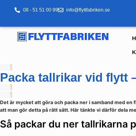
08 - 51 51 00 99
info@flyttfabriken.se
H
K
Packa tallrikar vid flytt
Det är mycket att göra och packa ner i samband med en fly
att man gör detta på rätt sätt. Här tänkte vi därför dela m
Så packar du ner tallrikarna 