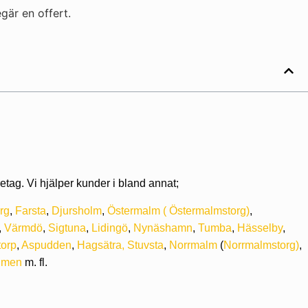
gär en offert.
etag. Vi hjälper kunder i bland annat;
rg
,
Farsta
,
Djursholm
,
Östermalm
(
Östermalmstorg)
,
,
Värmdö
,
Sigtuna
,
Lidingö
,
Nynäshamn
,
Tumba
,
Hässelby
,
torp
,
Aspudden
,
Hagsätra,
Stuvsta
,
Norrmalm
(
Norrmalmstorg)
,
lmen
m. fl.