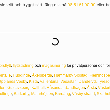
sionellt och tryggt sätt. Ring oss på
08 51 51 00 99
eller be
rsflytt
,
flyttstädning
och
magasinering
för privatpersoner och för
rrtälje
,
Huddinge
,
Åkersberga
,
Hammarby Sjöstad
,
Flemingsbe
Upplands Väsby
,
Kista
,
Vallentuna
,
Vasastan
,
Danderyd,
Tyresö
len
,
Gustavsberg
,
Kallhäll
,
Råsunda
,
Bandhagen
,
Årsta
,
Väster
ullinge
,
Barkarby
,
Mälarhöjden
,
Bredäng
,
Väsby strand
,
Skärho