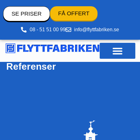
FÅ OFFERT
SE PRISER
08 - 51 51 00 99
info@flyttfabriken.se
Referenser
Pack- och flyttmaterial