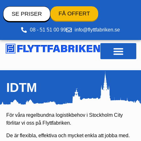
FÅ OFFERT
SE PRISER
08 - 51 51 00 99
info@flyttfabriken.se
Pack- och flyttmaterial
IDTM
För våra regelbundna logistikbehov i Stockholm City
förlitar vi oss på Flyttfabriken.
De är flexibla, effektiva och mycket enkla att jobba med.