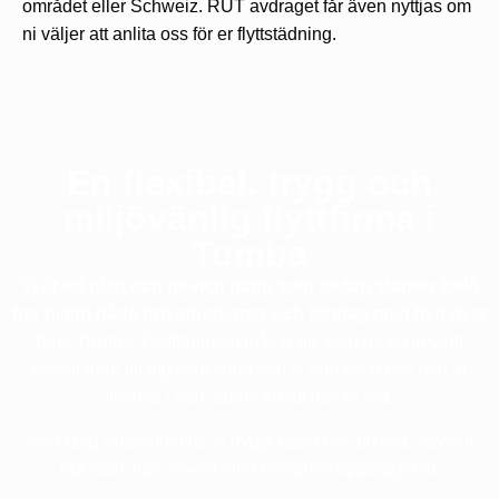
området eller Schweiz. RUT avdraget får även nyttjas om
ni väljer att anlita oss för er flyttstädning.
En flexibel, trygg och
miljövänlig flyttfirma i
Tumba
Vi är ett glatt och trevligt gäng som sedan starten 2008
har hjälpt både privatpersoner och företag med flytt över
hela Tumba.
Flyttfabriken mål är att alltid ge ett trevligt
bemötande till dig som kund och vi anpassar oss och är
flexibla i vårt arbete för att just er flytt.
Med lång erfarenhet tar vi tryggt hand om din flytt, oavsett
hur stort, litet, enkelt eller komplext uppdraget är.