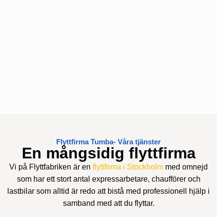
Vårt mål är att du som kund alltid ska vara nöjd med våra
tjänster och produkter. Vi arbetar utifrån ledorden ansvar,
förtroende och service, och de genomsyrar allt vi gör.
Vi utför varje flytt med målet att vi alltid erbjuder den bästa
service möjligt samt genom att arbeta snabbt, säkert och
effektivt.
Flyttfirma Tumba- Våra tjänster
En mångsidig flyttfirma
Vi på Flyttfabriken är en
flyttfirma i Stockholm
med omnejd
som har ett stort antal expressarbetare, chaufförer och
lastbilar som alltid är redo att bistå med professionell hjälp i
samband med att du flyttar.