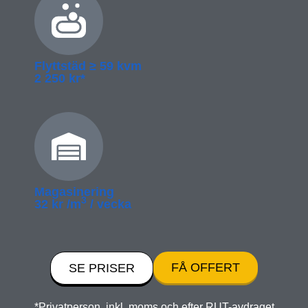
Flyttstäd ≥­ 59 kvm
2 250 kr*
Magasinering
3
32 kr /m
/ vecka
FÅ OFFERT
SE PRISER
*Privatperson, inkl. moms och efter RUT-avdraget