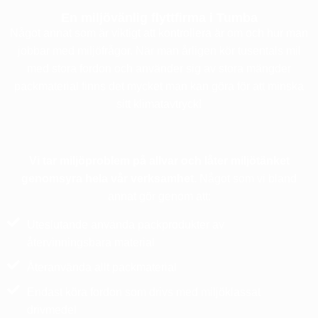
En miljövänlig flyttfirma i Tumba
Något annat som är viktigt att kontrollera är om och hur man
jobbar med miljöfrågor. När man årligen kör tusentals mil
med stora fordon och använder sig av stora mängder
packmaterial finns det mycket man kan göra för att minska
sitt klimatavtryck!
Vi tar miljöproblem på allvar och låter miljötänket
genomsyra hela vår verksamhet.
Något som vi bland
annat gör genom att:
Uteslutande använda packprodukter av
återvinningsbara material
Återanvända allt packmaterial
Endast köra fordon som drivs med miljöklassat
drivmedel