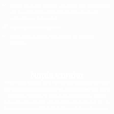
Endast serva och reparera våra fordon hos bilverkstäder
som har ett genomarbetat återvinningsschema för
bortforsling av farligt avfall
Följa miljöbalkens regelverk
Internutbilda samtliga medarbetare för ett bättre
miljötänk
Nöjda kunder
Vi kan stolt berätta att vi har många nöjda kunder som
vill rekommendera oss som en professionell och trygg
flyttfirma i Tumba.
Vi lyssnar på vad kunderna faktiskt
tycker om våra tjänster och produkter vilket speglar sig i de
fina recensioner vi fått på både Reco och Google reviews.