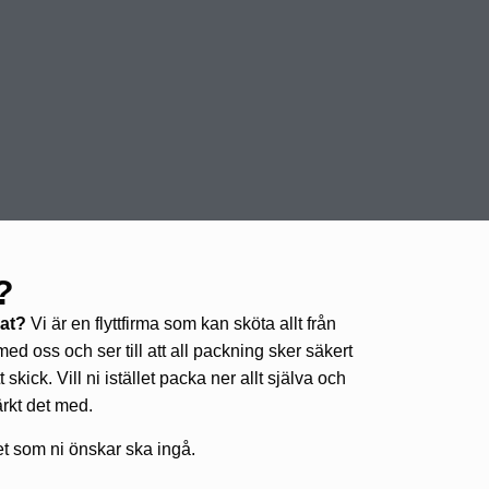
?
nat?
Vi är en flyttfirma som kan sköta allt från
med oss och ser till att all packning sker säkert
skick. Vill ni istället packa ner allt själva och
ärkt det med.
h det som ni önskar ska ingå.