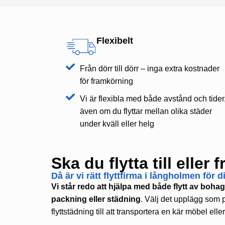
Flexibelt
Från dörr till dörr – inga extra kostnader
för framkörning
Vi är flexibla med både avstånd och tider
även om du flyttar mellan olika städer
under kväll eller helg
Ska du flytta till elle
Då är vi rätt flyttfirma i långholmen för d
Vi står redo att hjälpa med både flytt av boh
packning eller städning
. Välj det upplägg som p
flyttstädning till att transportera en kär möbel elle