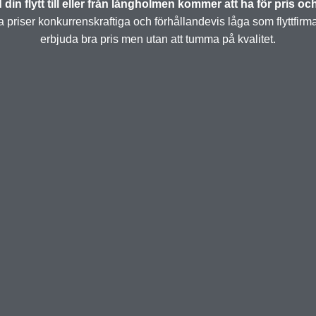
din flytt till eller från långholmen kommer att ha för pris oc
priser konkurrenskraftiga och förhållandevis låga som flyttfirm
erbjuda bra pris men utan att tumma på kvalitet.