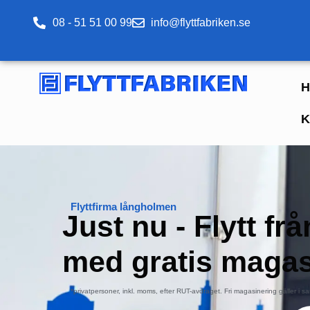
08 - 51 51 00 99
info@flyttfabriken.se
H
K
Flyttfirma långholmen
Just nu - Flytt fr
med
gratis magas
*privatpersoner, inkl. moms, efter RUT-avdraget. Fri magasinering gäller i sa