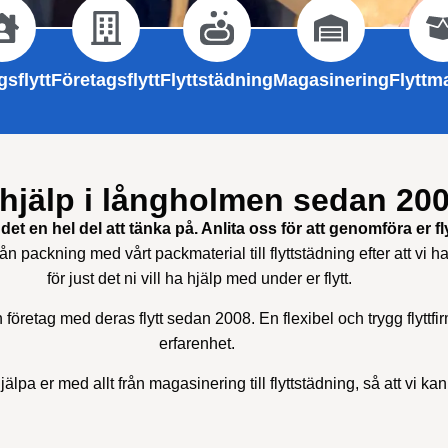
sflytt
Företagsflytt
Flyttstädning
Magasinering
Flyttma
thjälp i långholmen sedan 20
det en hel del att tänka på. Anlita oss för att genomföra er fly
rån packning med vårt packmaterial till flyttstädning efter att vi har
för just det ni vill ha hjälp med under er flytt.
h företag med deras flytt sedan 2008. En flexibel och trygg flyttf
erfarenhet.
älpa er med allt från magasinering till flyttstädning, så att vi ka