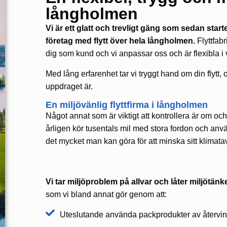
långholmen
Vi är ett glatt och trevligt gäng som sedan star
företag med flytt över hela långholmen.
Flyttfabr
dig som kund och vi anpassar oss och är flexibla i vårt
Med lång erfarenhet tar vi tryggt hand om din flytt, oa
uppdraget är.
En miljövänlig flyttfirma i långholmen
Något annat som är viktigt att kontrollera är om o
årligen kör tusentals mil med stora fordon och anv
det mycket man kan göra för att minska sitt klimatav
Vi tar miljöproblem på allvar och låter miljötä
som vi bland annat gör genom att:
Uteslutande använda packprodukter av återvin