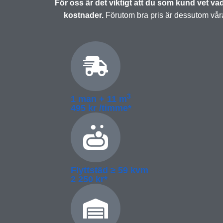
För oss är det viktigt att du som kund vet vad 
kostnader.
Förutom bra pris är dessutom våra 
3
1 man + 11 m
495 kr /timme*
Flyttstäd ≥­ 59 kvm
2 250 kr*