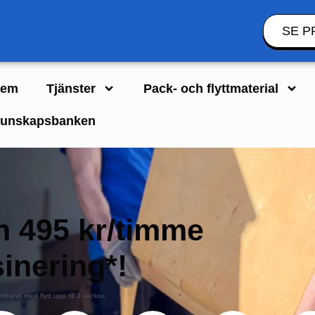
SE P
em
Tjänster
Pack- och flyttmaterial
unskapsbanken
ån 495 kr/timme
inering*!
mband med flytt upp till 2 veckor.