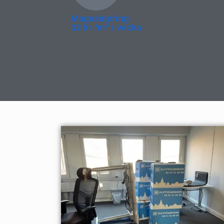
Magasinering
3
32 kr /m
/ vecka