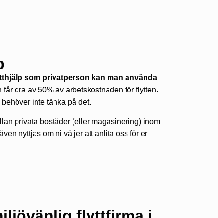
p
flytthjälp som privatperson kan man använda
får dra av 50% av arbetskostnaden för flytten.
 behöver inte tänka på det.
llan privata bostäder (eller magasinering) inom
n nyttjas om ni väljer att anlita oss för er
ljövänlig flyttfirma i