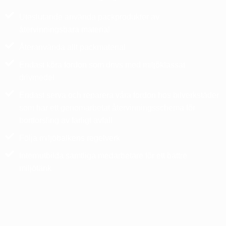
Uteslutande använda packprodukter av
återvinningsbara material
Återanvända allt packmaterial
Endast köra fordon som drivs med miljöklassat
drivmedel
Endast serva och reparera våra fordon hos bilverkstäder
som har ett genomarbetat återvinningsschema för
bortforsling av farligt avfall
Följa miljöbalkens regelverk
Internutbilda samtliga medarbetare för ett bättre
miljötänk