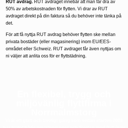
RUT avdrag.
RUT avdraget innebär att man får dra av
50% av arbetskostnaden för flytten. Vi drar av RUT
avdraget direkt på din faktura så du behöver inte tänka på
det.
För att få nyttja RUT avdrag behöver flytten ske mellan
privata bostäder (eller magasinering) inom EU/EES-
området eller Schweiz. RUT avdraget får även nyttjas om
ni väljer att anlita oss för er flyttstädning.
En flexibel, trygg och
miljövänlig flyttfirma i
Norrmalmstorg
Vi är ett glatt och trevligt gäng som sedan starten 2008
har hjälpt både privatpersoner och företag med flytt över