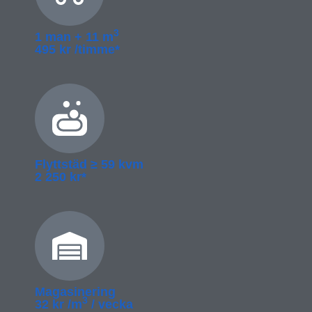
3
1 man + 11 m
495 kr /timme*
Flyttstäd ≥­ 59 kvm
2 250 kr*
Magasinering
3
32 kr /m
/ vecka