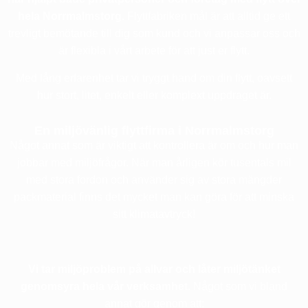
hela Norrmalmstorg.
Flyttfabriken mål är att alltid ge ett
trevligt bemötande till dig som kund och vi anpassar oss och
är flexibla i vårt arbete för att just er flytt.
Med lång erfarenhet tar vi tryggt hand om din flytt, oavsett
hur stort, litet, enkelt eller komplext uppdraget är.
En miljövänlig flyttfirma i Norrmalmstorg
Något annat som är viktigt att kontrollera är om och hur man
jobbar med miljöfrågor. När man årligen kör tusentals mil
med stora fordon och använder sig av stora mängder
packmaterial finns det mycket man kan göra för att minska
sitt klimatavtryck!
Vi tar miljöproblem på allvar och låter miljötänket
genomsyra hela vår verksamhet.
Något som vi bland
annat gör genom att: