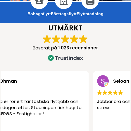
Bohagsflytt
Företagsflytt
Flyttstädning
UTMÄRKT
Baserat på
1 023 recensioner
Seloan Saleh
Jobbar bra och använder bra grejer. Gick fort utan
stress.