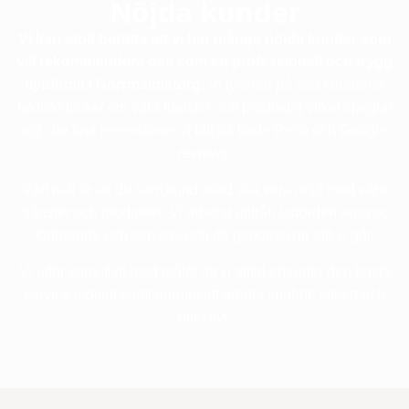
Nöjda kunder
Vi kan stolt berätta att vi har många nöjda kunder som
vill rekommendera oss som en professionell och trygg
flyttfirma i Norrmalmstorg.
Vi lyssnar på vad kunderna
faktiskt tycker om våra tjänster och produkter vilket speglar
sig i de fina recensioner vi fått på både Reco och Google
reviews.
Vårt mål är att du som kund alltid ska vara nöjd med våra
tjänster och produkter. Vi arbetar utifrån ledorden ansvar,
förtroende och service, och de genomsyrar allt vi gör.
Vi utför varje flytt med målet att vi alltid erbjuder den bästa
service möjligt samt genom att arbeta snabbt, säkert och
effektivt.