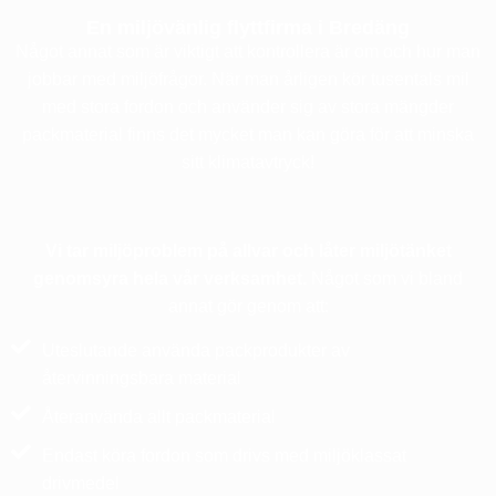
En miljövänlig flyttfirma i Bredäng
Något annat som är viktigt att kontrollera är om och hur man
jobbar med miljöfrågor. När man årligen kör tusentals mil
med stora fordon och använder sig av stora mängder
packmaterial finns det mycket man kan göra för att minska
sitt klimatavtryck!
Vi tar miljöproblem på allvar och låter miljötänket
genomsyra hela vår verksamhet.
Något som vi bland
annat gör genom att:
Uteslutande använda packprodukter av
återvinningsbara material
Återanvända allt packmaterial
Endast köra fordon som drivs med miljöklassat
drivmedel