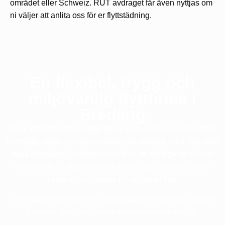
området eller Schweiz. RUT avdraget får även nyttjas om
ni väljer att anlita oss för er flyttstädning.
En flexibel, trygg och
miljövänlig flyttfirma i
Bredäng
Vi är ett glatt och trevligt gäng som sedan starten 2008
har hjälpt både privatpersoner och företag med flytt över
hela Bredäng.
Flyttfabriken mål är att alltid ge ett trevligt
bemötande till dig som kund och vi anpassar oss och är
flexibla i vårt arbete för att just er flytt.
Med lång erfarenhet tar vi tryggt hand om din flytt, oavsett
hur stort, litet, enkelt eller komplext uppdraget är.