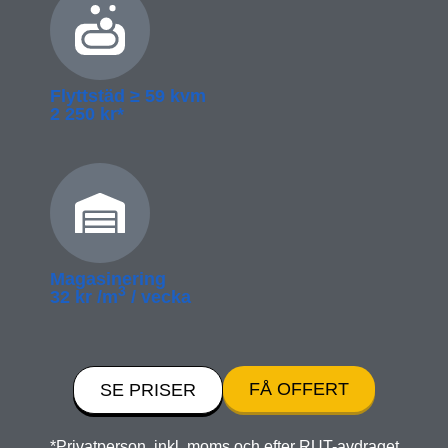
Flyttstäd ≥­ 59 kvm
2 250 kr*
Magasinering
3
32 kr /m
/ vecka
FÅ OFFERT
SE PRISER
*Privatperson, inkl. moms och efter RUT-avdraget