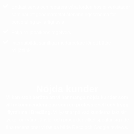
Endast serva och reparera våra fordon hos bilverkstäder
som har ett genomarbetat återvinningsschema för
bortforsling av farligt avfall
Följa miljöbalkens regelverk
Internutbilda samtliga medarbetare för ett bättre
miljötänk
Nöjda kunder
Vi kan stolt berätta att vi har många nöjda kunder som
vill rekommendera oss som en professionell och trygg
flyttfirma i Bredäng.
Vi lyssnar på vad kunderna faktiskt
tycker om våra tjänster och produkter vilket speglar sig i de
fina recensioner vi fått på både Reco och Google reviews.