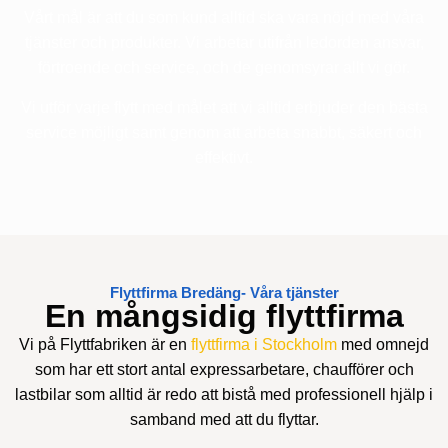
Vårt mål är att du som kund alltid ska vara nöjd med våra
tjänster och produkter. Vi arbetar utifrån ledorden ansvar,
förtroende och service, och de genomsyrar allt vi gör.
Vi utför varje flytt med målet att vi alltid erbjuder den bästa
service möjligt samt genom att arbeta snabbt, säkert och
effektivt.
Flyttfirma Bredäng- Våra tjänster
En mångsidig flyttfirma
Vi på Flyttfabriken är en
flyttfirma i Stockholm
med omnejd
som har ett stort antal expressarbetare, chaufförer och
lastbilar som alltid är redo att bistå med professionell hjälp i
samband med att du flyttar.