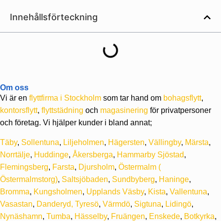
Innehållsförteckning
Om oss
Vi är en
flyttfirma i Stockholm
som tar hand om
bohagsflytt
,
kontorsflytt
,
flyttstädning
och
magasinering
för privatpersoner
och företag. Vi hjälper kunder i bland annat;
Täby
,
Sollentuna
,
Liljeholmen
,
Hägersten
,
Vällingby
,
Märsta
,
Norrtälje
,
Huddinge
,
Åkersberga
,
Hammarby Sjöstad
,
Flemingsberg
,
Farsta
,
Djursholm
,
Östermalm
(
Östermalmstorg)
,
Saltsjöbaden
,
Sundbyberg
,
Haninge
,
Bromma
,
Kungsholmen
,
Upplands Väsby
,
Kista
,
Vallentuna
,
Vasastan
,
Danderyd,
Tyresö
,
Värmdö
,
Sigtuna
,
Lidingö
,
Nynäshamn
,
Tumba
,
Hässelby
,
Fruängen
,
Enskede
,
Botkyrka
,