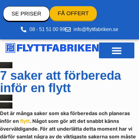
FÅ OFFERT
SE PRISER
08 - 51 51 00 99
info@flyttfabriken.se
Pack- och flyttmaterial
7 saker att förbereda
inför en flytt
Det är många saker som ska förberedas och planeras
inför en
flytt
. Något som gör att det snabbt känns
överväldigande. För att underlätta detta moment har vi
därför samlat några av de viktigaste sakerna som måste