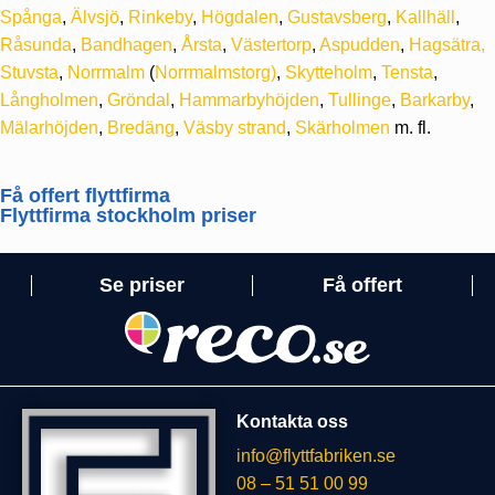
Spånga
,
Älvsjö
,
Rinkeby
,
Högdalen
,
Gustavsberg
,
Kallhäll
,
Råsunda
,
Bandhagen
,
Årsta
,
Västertorp
,
Aspudden
,
Hagsätra,
Stuvsta
,
Norrmalm
(
Norrmalmstorg)
,
Skytteholm
,
Tensta
,
Långholmen
,
Gröndal
,
Hammarbyhöjden
,
Tullinge
,
Barkarby
,
Mälarhöjden
,
Bredäng
,
Väsby strand
,
Skärholmen
m. fl.
Få offert flyttfirma
Flyttfirma stockholm priser
Se priser
Få offert
Kontakta oss
info@flyttfabriken.se
08 – 51 51 00 99