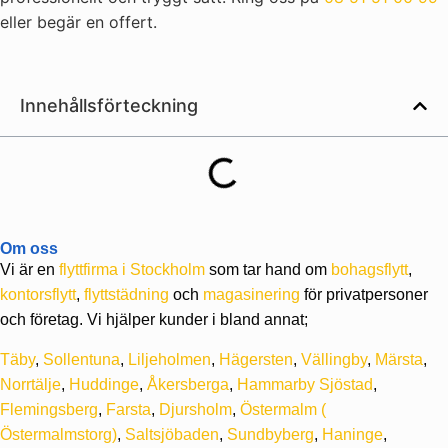
eller begär en offert.
Innehållsförteckning
Om oss
Vi är en
flyttfirma i Stockholm
som tar hand om
bohagsflytt
,
kontorsflytt
,
flyttstädning
och
magasinering
för privatpersoner
och företag. Vi hjälper kunder i bland annat;
Täby
,
Sollentuna
,
Liljeholmen
,
Hägersten
,
Vällingby
,
Märsta
,
Norrtälje
,
Huddinge
,
Åkersberga
,
Hammarby Sjöstad
,
Flemingsberg
,
Farsta
,
Djursholm
,
Östermalm
(
Östermalmstorg)
,
Saltsjöbaden
,
Sundbyberg
,
Haninge
,