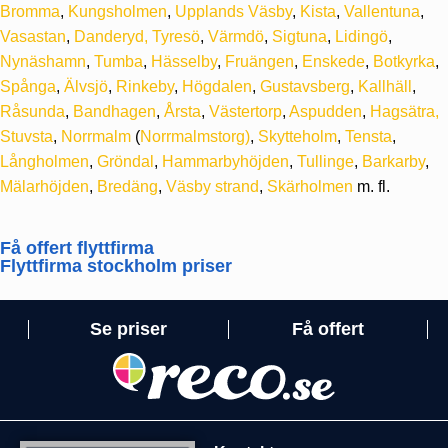
Bromma
,
Kungsholmen
,
Upplands Väsby
,
Kista
,
Vallentuna
,
Vasastan
,
Danderyd,
Tyresö
,
Värmdö
,
Sigtuna
,
Lidingö
,
Nynäshamn
,
Tumba
,
Hässelby
,
Fruängen
,
Enskede
,
Botkyrka
,
Spånga
,
Älvsjö
,
Rinkeby
,
Högdalen
,
Gustavsberg
,
Kallhäll
,
Råsunda
,
Bandhagen
,
Årsta
,
Västertorp
,
Aspudden
,
Hagsätra,
Stuvsta
,
Norrmalm
(
Norrmalmstorg)
,
Skytteholm
,
Tensta
,
Långholmen
,
Gröndal
,
Hammarbyhöjden
,
Tullinge
,
Barkarby
,
Mälarhöjden
,
Bredäng
,
Väsby strand
,
Skärholmen
m. fl.
Få offert flyttfirma
Flyttfirma stockholm priser
Se priser
Få offert