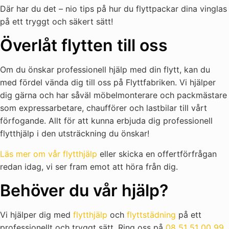
Där har du det – nio tips på hur du flyttpackar dina vinglas
på ett tryggt och säkert sätt!
Överlåt flytten till oss
Om du önskar professionell hjälp med din flytt, kan du
med fördel vända dig till oss på Flyttfabriken. Vi hjälper
dig gärna och har såväl möbelmonterare och packmästare
som expressarbetare, chaufförer och lastbilar till vårt
förfogande. Allt för att kunna erbjuda dig professionell
flytthjälp i den utsträckning du önskar!
Läs mer om vår flytthjälp
eller skicka en offertförfrågan
redan idag, vi ser fram emot att höra från dig.
Behöver du vår hjälp?
Vi hjälper dig med
flytthjälp
och
flyttstädning
på ett
professionellt och tryggt sätt. Ring oss på
08 51 51 00 99