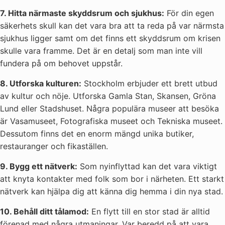
7. Hitta närmaste skyddsrum och sjukhus:
För din egen
säkerhets skull kan det vara bra att ta reda på var närmsta
sjukhus ligger samt om det finns ett skyddsrum om krisen
skulle vara framme. Det är en detalj som man inte vill
fundera på om behovet uppstår.
8. Utforska kulturen:
Stockholm erbjuder ett brett utbud
av kultur och nöje. Utforska Gamla Stan, Skansen, Gröna
Lund eller Stadshuset. Några populära museer att besöka
är Vasamuseet, Fotografiska museet och Tekniska museet.
Dessutom finns det en enorm mängd unika butiker,
restauranger och fikaställen.
9. Bygg ett nätverk:
Som nyinflyttad kan det vara viktigt
att knyta kontakter med folk som bor i närheten. Ett starkt
nätverk kan hjälpa dig att känna dig hemma i din nya stad.
10. Behåll ditt tålamod:
En flytt till en stor stad är alltid
förenad med några utmaningar. Var beredd på att vara