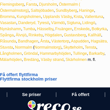
Flemingsberg
,
Farsta
,
Djursholm
,
Östermalm
(
Östermalmstorg)
,
Saltsjöbaden
,
Sundbyberg
,
Haninge
,
Bromma
,
Kungsholmen
,
Upplands Väsby
,
Kista
,
Vallentuna
,
Vasastan
,
Danderyd,
Tyresö
,
Värmdö
,
Sigtuna
,
Lidingö
,
Nynäshamn
,
Tumba
,
Hässelby
,
Fruängen
,
Enskede
,
Botkyrka
,
Spånga
,
Älvsjö
,
Rinkeby
,
Högdalen
,
Gustavsberg
,
Kallhäll
,
Råsunda
,
Bandhagen
,
Årsta
,
Västertorp
,
Aspudden
,
Hagsätra,
Stuvsta
,
Norrmalm
(
Norrmalmstorg)
,
Skytteholm
,
Tensta
,
Långholmen
,
Gröndal
,
Hammarbyhöjden
,
Tullinge
,
Barkarby
,
Mälarhöjden
,
Bredäng
,
Väsby strand
,
Skärholmen
m. fl.
Få offert flyttfirma
Flyttfirma stockholm priser
Se priser
Få offert