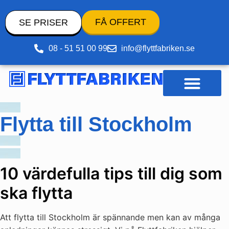
FÅ OFFERT
SE PRISER
08 - 51 51 00 99
info@flyttfabriken.se
Pack- och flyttmaterial
Flytta till Stockholm
10 värdefulla tips till dig som
ska flytta
Att flytta till Stockholm är spännande men kan av många