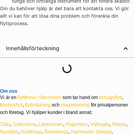
tunga och ömtåliga instrument för att hindra skador.
Om du behöver hjälp är det bara att kontakta oss. Vi gör
allt vi kan för att lösa dina problem och förenkla din
flyttprocess.
Innehållsförteckning
Om oss
Vi är en
flyttfirma i Stockholm
som tar hand om
bohagsflytt
,
kontorsflytt
,
flyttstädning
och
magasinering
för privatpersoner
och företag. Vi hjälper kunder i bland annat;
Täby
,
Sollentuna
,
Liljeholmen
,
Hägersten
,
Vällingby
,
Märsta
,
Norrtälje
,
Huddinge
,
Åkersberga
,
Hammarby Sjöstad
,