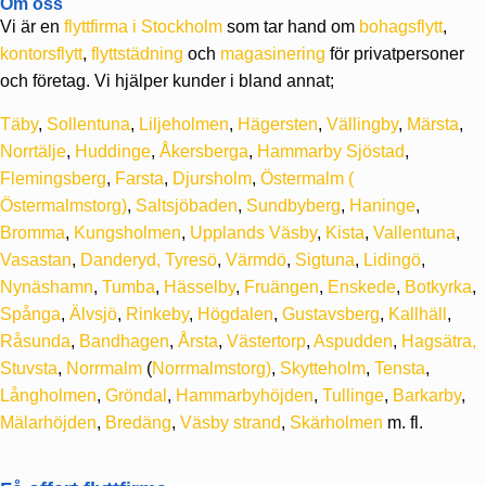
Om oss
Vi är en
flyttfirma i Stockholm
som tar hand om
bohagsflytt
,
kontorsflytt
,
flyttstädning
och
magasinering
för privatpersoner
och företag. Vi hjälper kunder i bland annat;
Täby
,
Sollentuna
,
Liljeholmen
,
Hägersten
,
Vällingby
,
Märsta
,
Norrtälje
,
Huddinge
,
Åkersberga
,
Hammarby Sjöstad
,
Flemingsberg
,
Farsta
,
Djursholm
,
Östermalm
(
Östermalmstorg)
,
Saltsjöbaden
,
Sundbyberg
,
Haninge
,
Bromma
,
Kungsholmen
,
Upplands Väsby
,
Kista
,
Vallentuna
,
Vasastan
,
Danderyd,
Tyresö
,
Värmdö
,
Sigtuna
,
Lidingö
,
Nynäshamn
,
Tumba
,
Hässelby
,
Fruängen
,
Enskede
,
Botkyrka
,
Spånga
,
Älvsjö
,
Rinkeby
,
Högdalen
,
Gustavsberg
,
Kallhäll
,
Råsunda
,
Bandhagen
,
Årsta
,
Västertorp
,
Aspudden
,
Hagsätra,
Stuvsta
,
Norrmalm
(
Norrmalmstorg)
,
Skytteholm
,
Tensta
,
Långholmen
,
Gröndal
,
Hammarbyhöjden
,
Tullinge
,
Barkarby
,
Mälarhöjden
,
Bredäng
,
Väsby strand
,
Skärholmen
m. fl.