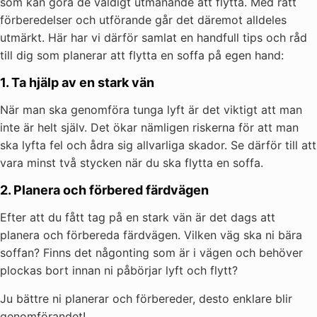
som kan göra de väldigt utmanande att flytta. Med rätt
förberedelser och utförande går det däremot alldeles
utmärkt. Här har vi därför samlat en handfull tips och råd
till dig som planerar att flytta en soffa på egen hand:
1. Ta hjälp av en stark vän
När man ska genomföra tunga lyft är det viktigt att man
inte är helt själv. Det ökar nämligen riskerna för att man
ska lyfta fel och ådra sig allvarliga skador. Se därför till att
vara minst två stycken när du ska flytta en soffa.
2. Planera och förbered färdvägen
Efter att du fått tag på en stark vän är det dags att
planera och förbereda färdvägen. Vilken väg ska ni bära
soffan? Finns det någonting som är i vägen och behöver
plockas bort innan ni påbörjar lyft och flytt?
Ju bättre ni planerar och förbereder, desto enklare blir
genomförandet!