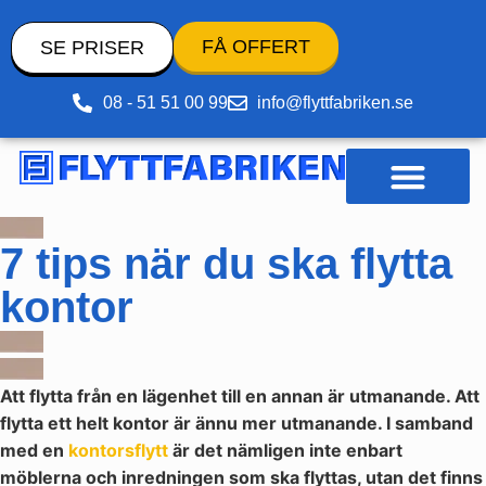
FÅ OFFERT
SE PRISER
08 - 51 51 00 99
info@flyttfabriken.se
Pack- och flyttmaterial
7 tips när du ska flytta
kontor
Att flytta från en lägenhet till en annan är utmanande. Att
flytta ett helt kontor är ännu mer utmanande. I samband
med en
kontorsflytt
är det nämligen inte enbart
möblerna och inredningen som ska flyttas, utan det finns