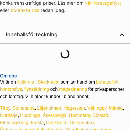
konkurrenskraftiga priser. Läs mer om
vår företagsflytt
eller
kontakta oss
redan idag.
Innehållsförteckning
Om oss
Vi är en
flyttfirma i Stockholm
som tar hand om
bohagsflytt
,
kontorsflytt
,
flyttstädning
och
magasinering
för privatpersoner
och företag. Vi hjälper kunder i bland annat;
Täby
,
Sollentuna
,
Liljeholmen
,
Hägersten
,
Vällingby
,
Märsta
,
Norrtälje
,
Huddinge
,
Åkersberga
,
Hammarby Sjöstad
,
Flemingsberg
,
Farsta
,
Djursholm
,
Östermalm
(
Östermalmstorg)
,
Saltsjöbaden
,
Sundbyberg
,
Haninge
,