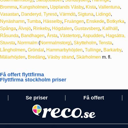
Bromma
,
Kungsholmen
,
Upplands Väsby
,
Kista
,
Vallentuna
,
Vasastan
,
Danderyd,
Tyresö
,
Värmdö
,
Sigtuna
,
Lidingö
,
Nynäshamn
,
Tumba
,
Hässelby
,
Fruängen
,
Enskede
,
Botkyrka
,
Spånga
,
Älvsjö
,
Rinkeby
,
Högdalen
,
Gustavsberg
,
Kallhäll
,
Råsunda
,
Bandhagen
,
Årsta
,
Västertorp
,
Aspudden
,
Hagsätra,
Stuvsta
,
Norrmalm
(
Norrmalmstorg)
,
Skytteholm
,
Tensta
,
Långholmen
,
Gröndal
,
Hammarbyhöjden
,
Tullinge
,
Barkarby
,
Mälarhöjden
,
Bredäng
,
Väsby strand
,
Skärholmen
m. fl.
Få offert flyttfirma
Flyttfirma stockholm priser
Se priser
Få offert