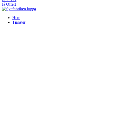
få Offert
Hem
Tjänster