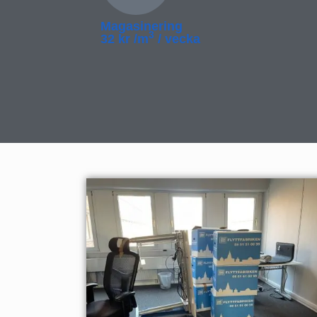
Magasinering
3
32 kr /m
/ vecka