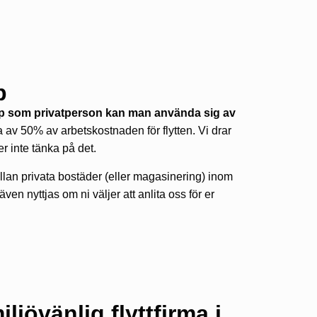
p
hjälp som privatperson kan man använda sig av
 av 50% av arbetskostnaden för flytten. Vi drar
r inte tänka på det.
llan privata bostäder (eller magasinering) inom
n nyttjas om ni väljer att anlita oss för er
ljövänlig flyttfirma i