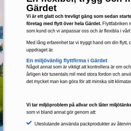
Gärdet
Vi är ett glatt och trevligt gäng som sedan star
företag med flytt över hela Gärdet.
Flyttfabriken m
som kund och vi anpassar oss och är flexibla i vårt arb
Med lång erfarenhet tar vi tryggt hand om din flytt, oa
uppdraget är.
En miljövänlig flyttfirma i Gärdet
Något annat som är viktigt att kontrollera är om o
årligen kör tusentals mil med stora fordon och anv
det mycket man kan göra för att minska sitt klimatav
Vi tar miljöproblem på allvar och låter miljötä
som vi bland annat gör genom att:
Uteslutande använda packprodukter av återvin