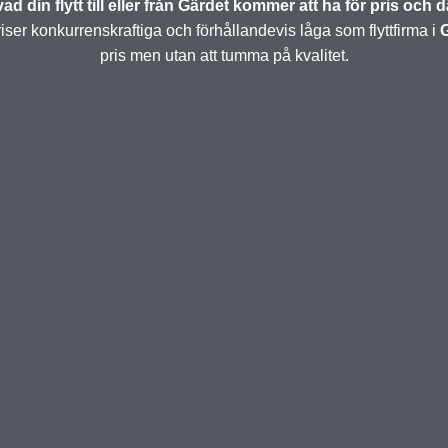
ad din flytt till eller från Gärdet kommer att ha för pris och d
ser konkurrenskraftiga och förhållandevis låga som flyttfirma i
G
pris men utan att tumma på kvalitet.