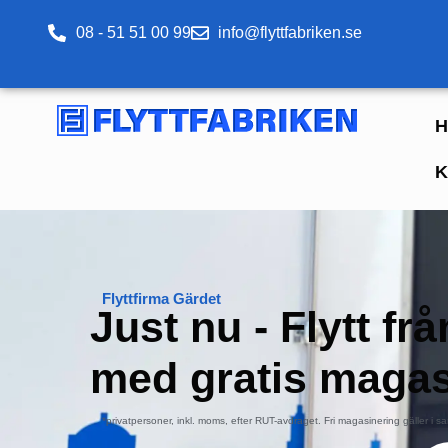
08 - 51 51 00 99
info@flyttfabriken.se
H
K
Flyttfirma Gärdet
Just nu - Flytt fr
med
gratis magas
*privatpersoner, inkl. moms, efter RUT-avdraget. Fri magasinering gäller i sa