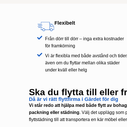
Flexibelt
Från dörr till dörr – inga extra kostnader
för framkörning
Vi är flexibla med både avstånd och tider
även om du flyttar mellan olika städer
under kväll eller helg
Ska du flytta till eller
Då är vi rätt flyttfirma i Gärdet för dig
Vi står redo att hjälpa med både flytt av boh
packning eller städning
. Välj det upplägg som p
flyttstädning till att transportera en kär möbel elle