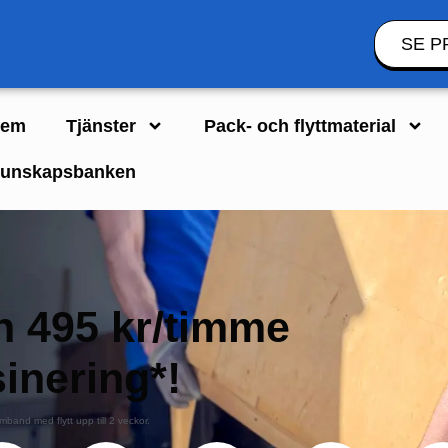
SE P
em
Tjänster
Pack- och flyttmaterial
unskapsbanken
ån 495 kr/timme
inering*!
mband med flytt upp till 2 veckor.