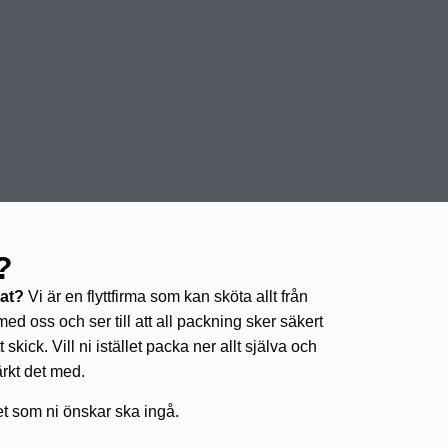
?
nat?
Vi är en flyttfirma som kan sköta allt från
med oss och ser till att all packning sker säkert
skick. Vill ni istället packa ner allt själva och
ärkt det med.
h det som ni önskar ska ingå.