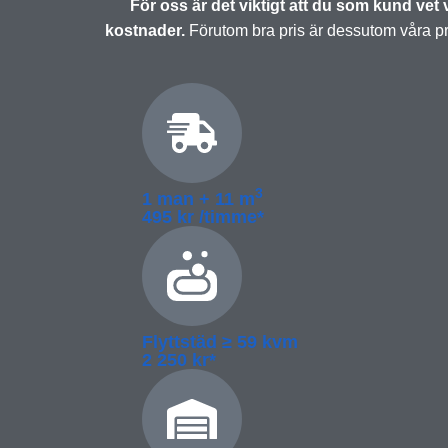
För oss är det viktigt att du som kund vet v
kostnader.
Förutom bra pris är dessutom våra pri
3
1 man + 11 m
495 kr /timme*
Flyttstäd ≥­ 59 kvm
2 250 kr*