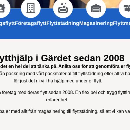
sflytt
Företagsflytt
Flyttstädning
Magasinering
Flyttma
ytthjälp i Gärdet sedan 2008
det en hel del att tänka på. Anlita oss för att genomföra er fly
rån packning med vårt packmaterial till flyttstädning efter att vi har
för just det ni vill ha hjälp med under er flytt.
h företag med deras flytt sedan 2008. En flexibel och trygg flyttf
erfarenhet.
a er med allt från magasinering till flyttstädning, så att vi kan v