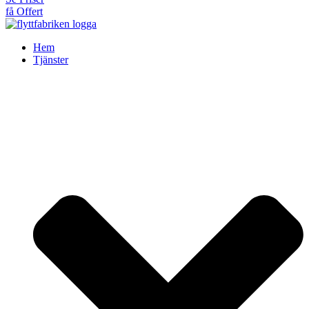
få Offert
Hem
Tjänster