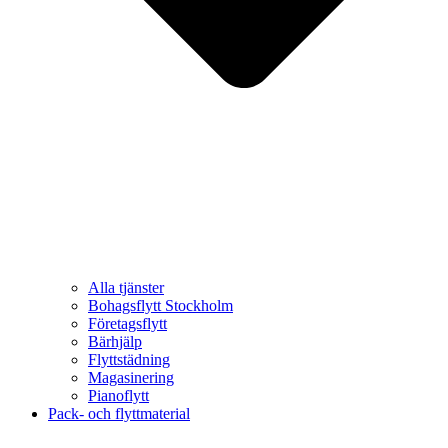
Alla tjänster
Bohagsflytt Stockholm
Företagsflytt
Bärhjälp
Flyttstädning
Magasinering
Pianoflytt
Pack- och flyttmaterial