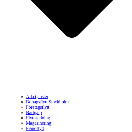
Alla tjänster
Bohagsflytt Stockholm
Företagsflytt
Bärhjälp
Flyttstädning
Magasinering
Pianoflytt