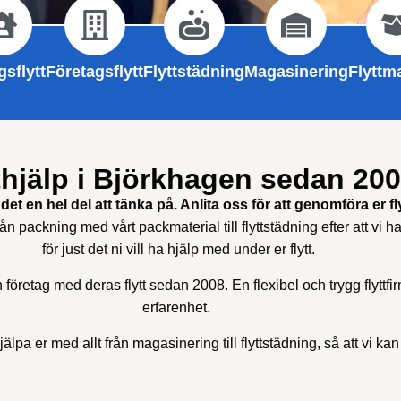
sflytt
Företagsflytt
Flyttstädning
Magasinering
Flyttma
thjälp i Björkhagen sedan 20
det en hel del att tänka på. Anlita oss för att genomföra er fly
rån packning med vårt packmaterial till flyttstädning efter att vi har
för just det ni vill ha hjälp med under er flytt.
h företag med deras flytt sedan 2008. En flexibel och trygg flyttf
erfarenhet.
älpa er med allt från magasinering till flyttstädning, så att vi ka