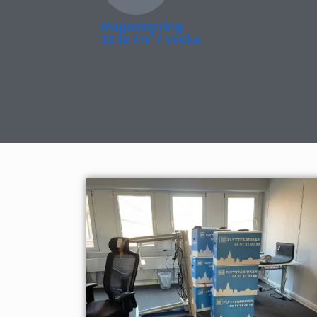
Magasinering
3
32 kr /m
/ vecka