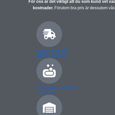
För oss är det viktigt att du som kund vet vad 
kostnader.
Förutom bra pris är dessutom våra 
3
1 man + 11 m
495 kr /timme*
Flyttstäd ≥­ 59 kvm
2 250 kr*