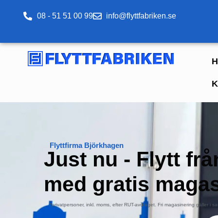
08 - 51 51 00 99
info@flyttfabriken.se
H
K
Flyttfirma Björkhagen
Just nu - Flytt fr
med
gratis magas
*privatpersoner, inkl. moms, efter RUT-avdraget. Fri magasinering gäller i sa