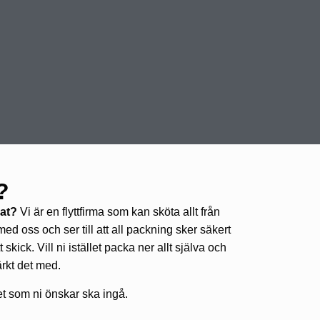
?
nat?
Vi är en flyttfirma som kan sköta allt från
med oss och ser till att all packning sker säkert
skick. Vill ni istället packa ner allt själva och
ärkt det med.
h det som ni önskar ska ingå.