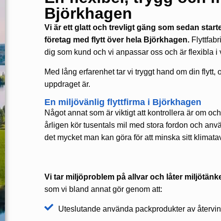
Björkhagen
Vi är ett glatt och trevligt gäng som sedan star
företag med flytt över hela Björkhagen.
Flyttfabr
dig som kund och vi anpassar oss och är flexibla i vårt
Med lång erfarenhet tar vi tryggt hand om din flytt, oa
uppdraget är.
En miljövänlig flyttfirma i Björkhagen
Något annat som är viktigt att kontrollera är om o
årligen kör tusentals mil med stora fordon och anv
det mycket man kan göra för att minska sitt klimatav
Vi tar miljöproblem på allvar och låter miljötä
som vi bland annat gör genom att:
Uteslutande använda packprodukter av återvin