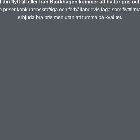
din flytt till eller från Björkhagen kommer att ha för pris oc
priser konkurrenskraftiga och förhållandevis låga som flyttfirm
erbjuda bra pris men utan att tumma på kvalitet.