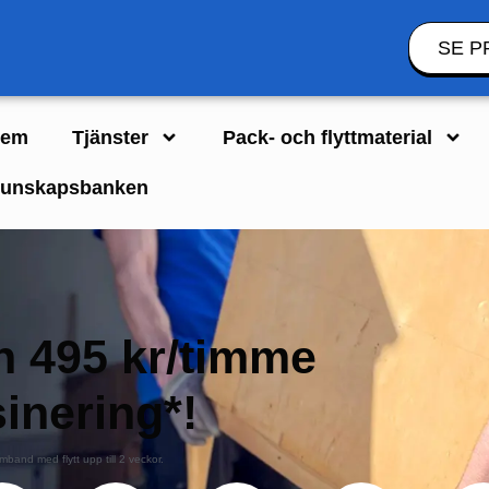
SE P
em
Tjänster
Pack- och flyttmaterial
unskapsbanken
ån 495 kr/timme
inering*!
mband med flytt upp till 2 veckor.