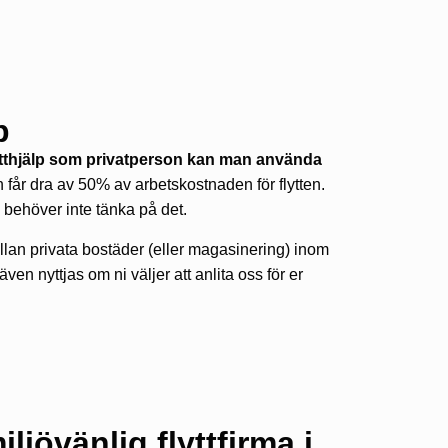
p
flytthjälp som privatperson kan man använda
får dra av 50% av arbetskostnaden för flytten.
 behöver inte tänka på det.
llan privata bostäder (eller magasinering) inom
n nyttjas om ni väljer att anlita oss för er
ljövänlig flyttfirma i