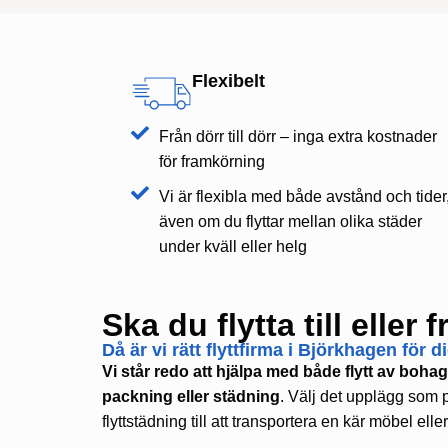
Flexibelt
Från dörr till dörr – inga extra kostnader
för framkörning
Vi är flexibla med både avstånd och tider
även om du flyttar mellan olika städer
under kväll eller helg
Ska du flytta till elle
Då är vi rätt flyttfirma i Björkhagen för d
Vi står redo att hjälpa med både flytt av boh
packning eller städning
. Välj det upplägg som p
flyttstädning till att transportera en kär möbel elle